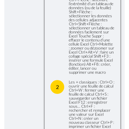
l’extrémité d’un tableau de
données (ou de la feuille)
Shift+Flèche :
sélectionner les données
des cellules adjacentes
Ctrl+Shift+Flèche :
sélectionner un tableau de
données facilement sur
Excel Touche Suppr :
effacer le contenu d’une
cellule Excel Ctrl+Molette
: zoomer ou dézoomer sur
Excel Ctrl+Alt+V : faire un
collage spécial Shift+F3 :
insérer une formule Excel
(fonction) Alt+F8 : créer,
éditer, lancer ou
supprimer une macro
Les + classiques : Ctrl+O :
ouvrir une feuille de calcul
2
Ctrl+W : fermer une
feuille de calcul Ctrl+S :
sauvegarder un fichier
Excel F12 : enregistrer
sous… Ctrl+F :
rechercher et remplacer
une valeur sur Excel
Ctrl+N : créer un
nouveau classeur Ctrl+P :
imprimer un fichier Excel