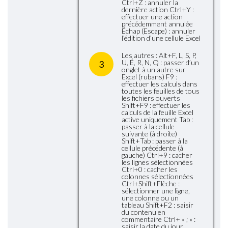
Ctrl+Z : annuler la
dernière action Ctrl+Y :
effectuer une action
précédemment annulée
Échap (Escape) : annuler
l’édition d’une cellule Excel
Les autres : Alt+F, L, S, P,
U, É, R, N, Q : passer d’un
3
onglet à un autre sur
Excel (rubans) F9 :
effectuer les calculs dans
toutes les feuilles de tous
les fichiers ouverts
Shift+F9 : effectuer les
calculs de la feuille Excel
active uniquement Tab :
passer à la cellule
suivante (à droite)
Shift+Tab : passer à la
cellule précédente (à
gauche) Ctrl+9 : cacher
les lignes sélectionnées
Ctrl+0 : cacher les
colonnes sélectionnées
Ctrl+Shift+Flèche :
sélectionner une ligne,
une colonne ou un
tableau Shift+F2 : saisir
du contenu en
commentaire Ctrl+ « ; » :
saisir la date du jour