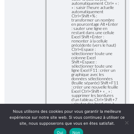
automatiquement Ctrl+ « :
» : saisir l’heure actuelle
automatiquement
Ctrl+Shift+% :
transformer un nombre
en pourcentage Alt+Enter
: sauter une ligne en
restant dans une cellule
Excel Shift+Enter :
remonter à la cellule
précédente (vers le haut)
Ctrl+Espace :
sélectionner toute une
colonne Excel
Shift+Espace :
sélectionner toute une
ligne Excel F11 : créer un
graphique avec les
données sélectionnées
(feuille séparée) Shift+F11
: créer une nouvelle feuille
Excel Ctrl+Shift+ « _ » :
supprimer les bordures
d’un tableau Ctrl+Shift+7
: ajouter des bordures à
un tableau Excel
Nous utilisons des cookies pour vous garantir la meilleure
expérience sur notre site web. Si vous continuez à utiliser ce
site, nous supposerons que vous en êtes satisfait.
Oui
Non